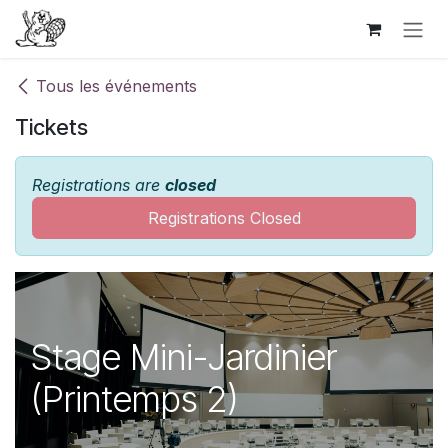
Se rendre au contenu
Tous les événements
Tickets
Registrations are
closed
Registrations Closed
Stage Mini-Jardinier
(Printemps 2)