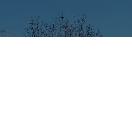
Votre aventure
commence ici
La Ferme des Castors est située au cœur d’un
village calme et bucolique « Aiseau-Presles », en
bordure d’une rivière « La Biesme ».
Accès facile en train ou par autoroutes depuis
Charleroi - Namur - Bruxelles - Gand - Bruges
La Ferme des Castors vous propose des