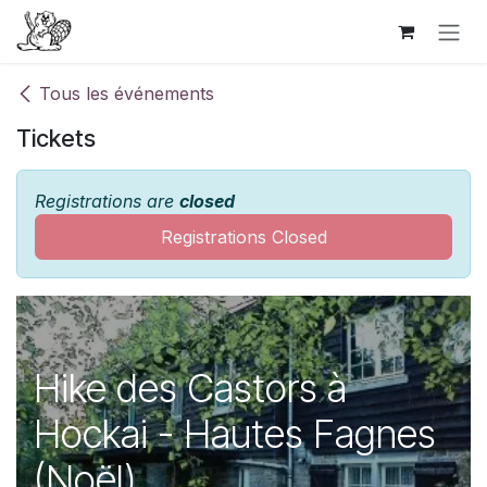
Se rendre au contenu
Tous les événements
Tickets
Registrations are
closed
Registrations Closed
Hike des Castors à
Hockai - Hautes Fagnes
(Noël)