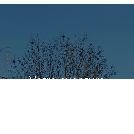
Votre aventure
commence ici
La Ferme des Castors est située au cœur d’un
village calme et bucolique « Aiseau-Presles », en
bordure d’une rivière « La Biesme ».
Accès facile en train ou par autoroutes depuis